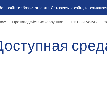
ты сайта и сбора статистики. Оставаясь на сайте, вы соглашает
ip to main content
Skip to navigat
рачу
Противодействие коррупции
Платные услуги
У
Доступная сред