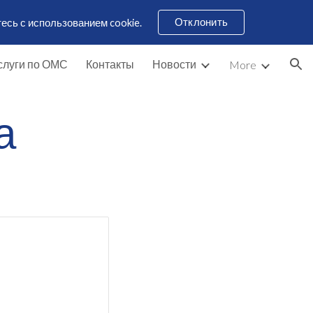
Отклонить
есь с использованием cookie.
ion
слуги по ОМС
Контакты
Новости
More
а