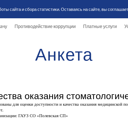
ты сайта и сбора статистики. Оставаясь на сайте, вы соглашает
ip to main content
Skip to navigat
рачу
Противодействие коррупции
Платные услуги
У
Анкета