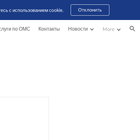
Отклонить
есь с использованием cookie.
ion
слуги по ОМС
Контакты
Новости
More