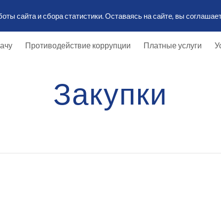
ты сайта и сбора статистики. Оставаясь на сайте, вы соглашает
ip to main content
Skip to navigat
рачу
Противодействие коррупции
Платные услуги
У
Закупки